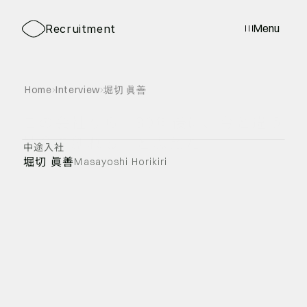
採用トップ
採用メッセージ
募集職種
メンバーイ
Menu
Recruitment
Home
Interview
堀切 眞善
この会社なら「30年後に、今と違う
社会を創れる」と思えた
中途入社
堀切 眞善
Masayoshi Horikiri