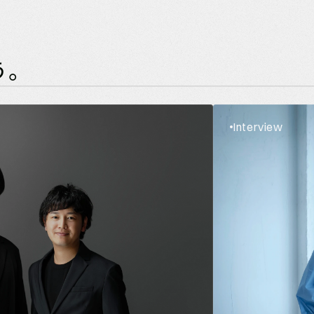
 Roo
う。
Interview