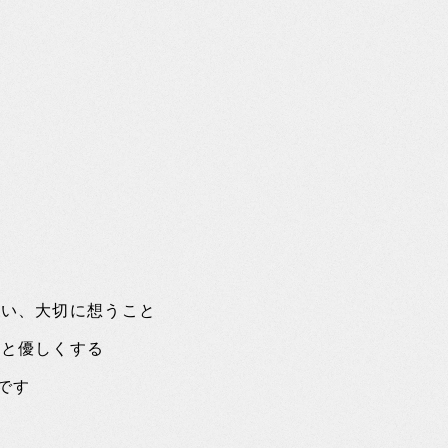
合い、大切に想うこと
っと優しくする
いです