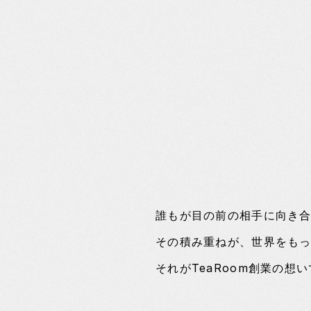
誰もが目の前の相手に向き
その積み重ねが、世界をも
それがTeaRoom創業の想